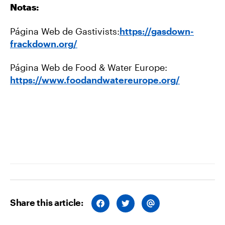
Notas:
Página Web de Gastivists:
https://gasdown-
frackdown.org/
Página Web de Food & Water Europe:
https://www.foodandwatereurope.org/
Share this article:
S
S
S
H
H
H
A
A
A
R
R
R