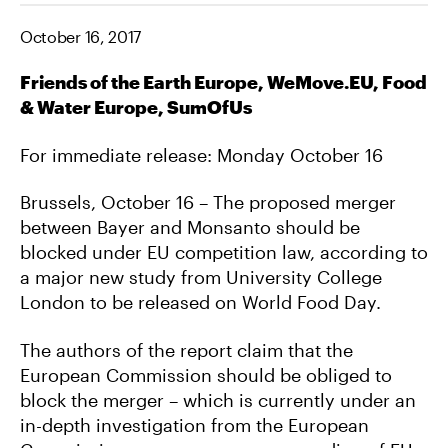
E
E
E
O
O
V
October 16, 2017
N
N
I
F
T
A
A
W
E
C
I
M
Friends of the Earth Europe, WeMove.EU, Food
E
T
A
& Water Europe, SumOfUs
B
T
I
O
E
L
O
R
K
For immediate release: Monday October 16
Brussels, October 16 – The proposed merger
between Bayer and Monsanto should be
blocked under EU competition law, according to
a major new study from University College
London to be released on World Food Day.
The authors of the report claim that the
European Commission should be obliged to
block the merger – which is currently under an
in-depth investigation from the European