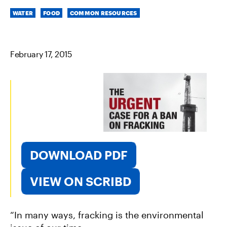
O
O
V
Categories
N
N
I
WATER
FOOD
COMMON RESOURCES
F
T
A
A
W
E
C
I
M
E
T
A
B
T
I
February 17, 2015
O
E
L
O
R
K
DOWNLOAD PDF
VIEW ON SCRIBD
“In many ways, fracking is the environmental